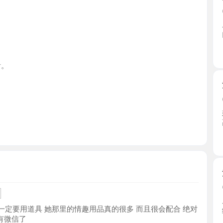
天津市
河西巨乳
2026-0
姐姐在河西
高但是 ...
天津市
河西少数
2026-0
朋友介绍
要用道具 她那里的情趣用品真的很多 而且很会配合 绝对
约好地 ...
信了
天津市
喷水大胸
2026-0