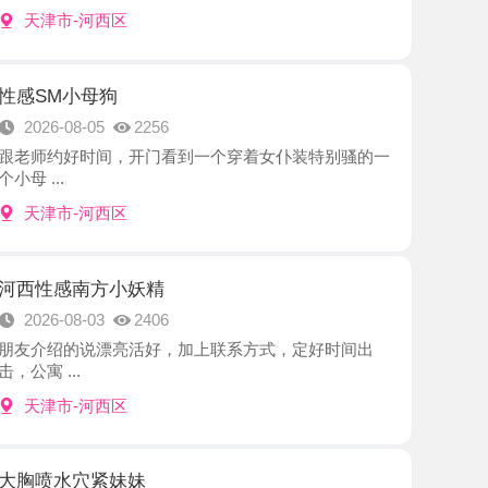
小母狗
8-05
2256
好时间，开门看到一个穿着女仆装特别骚的一
-河西区
南方小妖精
8-03
2406
的说漂亮活好，加上联系方式，定好时间出
.
-河西区
穴紧妹妹
8-01
2929
，刚休息回来的老师，有地下停车场，遥控进