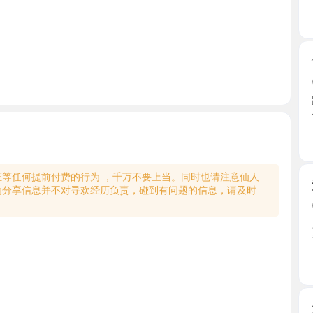
性感SM
2026-0
跟老师约
个小母 ...
天津市
何提前付费的行为 ，千万不要上当。同时也请注意仙人
河西性感
享信息并不对寻欢经历负责，碰到有问题的信息，请及时
2026-0
朋友介绍
击，公寓 ..
天津市
大胸喷水
2026-0
朋友推荐
门，看 ...