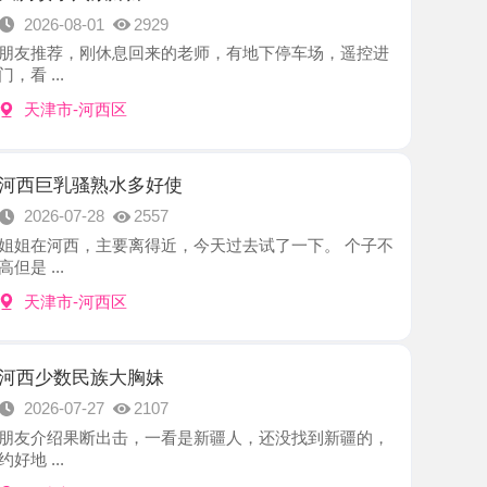
-河西区
骚熟水多好使
7-28
2557
，主要离得近，今天过去试了一下。 个子不
-河西区
民族大胸妹
7-27
2107
果断出击，一看是新疆人，还没找到新疆的，
-河西区
温柔小情人
7-24
2369