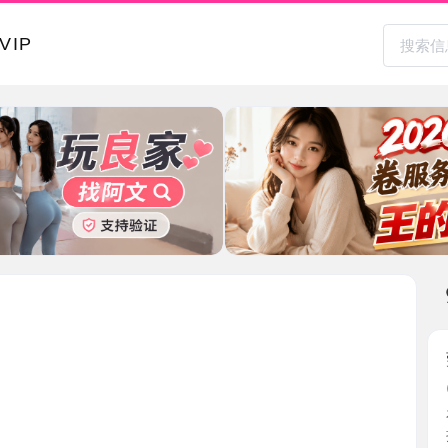
本地其
莞式冰火
2026-0
在51取得
抱着忐 ...
天津市