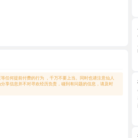
服务系杨
2026-0
朋友推荐 
门一头 ...
浙江省
何提前付费的行为 ，千万不要上当。同时也请注意仙人
杭州深喉
享信息并不对寻欢经历负责，碰到有问题的信息，请及时
2026-0
平台找的这
始，一 ...
浙江省
拱墅大奶
2026-0
朋友推的
又纯又 ...