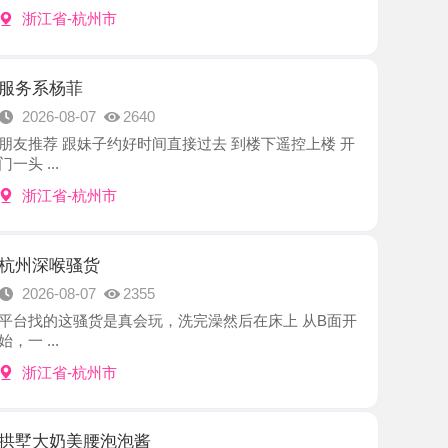
菲
8-07
2640
跟妹子约好时间直接过去 到楼下遥控上楼 开
-杭州市
骚货
8-07
2355
骚货是真会玩，洗完澡然后在床上 从B面开
-杭州市
美腰泡泡酱
8-07
2261
泡泡酱老师，说颜值能打、身材更顶，是那种