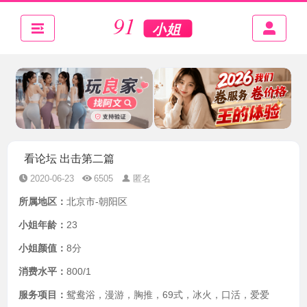
看论坛 出击第二篇
2020-06-23
6505
匿名
所属地区：
北京市-朝阳区
小姐年龄：
23
小姐颜值：
8分
消费水平：
800/1
服务项目：
鸳鸯浴，漫游，胸推，69式，冰火，口活，爱爱