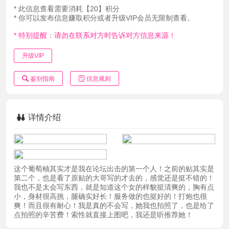
* 此信息查看需要消耗【20】积分
* 你可以发布信息赚取积分或者升级VIP会员无限制查看。
* 特别提醒：请勿在联系对方时告诉对方信息来源！
升级VIP
鉴别指南
信息规则
详情介绍
这个葡萄柚其实才是我在论坛出击的第一个人！之前的贴其实是
第二个，也是看了原贴的大哥写的才去的，感觉还是挺不错的！
我也不是太会写东西，就是知道这个女的样貌挺清爽的，胸有点
小，身材很高挑，腿确实好长！服务做的也挺好的！打炮也很
爽！而且很有耐心！我是真的不会写，她我也拍照了，也是给了
点拍照的辛苦费！索性就直接上图吧，我还是听推荐她！