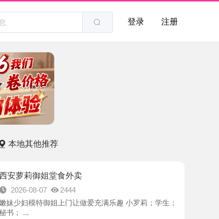
登录
注册
他推荐
御姐堂食外卖
8-07
2444
特御姐上门让做爱充满乐趣 小罗莉；学生；
-西安市