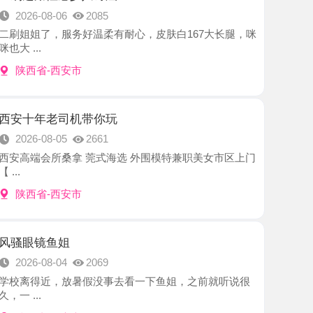
-西安市
老司机带你玩
8-05
2661
所桑拿 莞式海选 外围模特兼职美女市区上门
-西安市
鱼姐
8-04
2069
近，放暑假没事去看一下鱼姐，之前就听说很
-西安市
角色扮少妇
8-04
2808