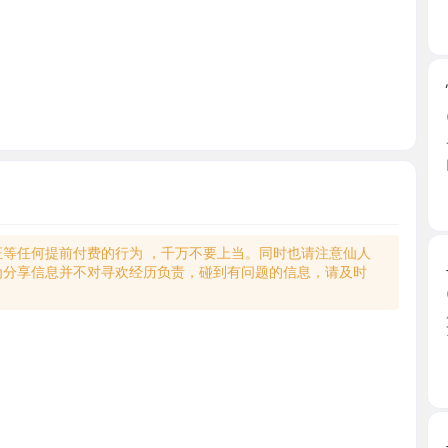
性感豹纹
2026-0
一进门看
门看第 ...
陕西省
何提前付费的行为 ，千万不要上当。同时也请注意仙人
二刷御萝
享信息并不对寻欢经历负责，碰到有问题的信息，请及时
2026-0
第一次体
了。轻 ...
陕西省
二刷莲湖
2026-0
二刷姐姐了
咪也大 ...