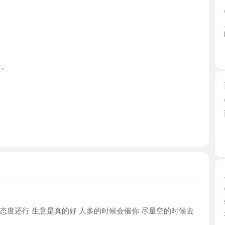
陕西省
西安十年
2026-0
西安高端会
【 ...
陕西省
风骚眼镜
2026-0
学校离得
还行 生意是真的好 人多的时候会催你 尽量空的时候去
久，一 ...
陕西省
巨乳波霸
2026-0