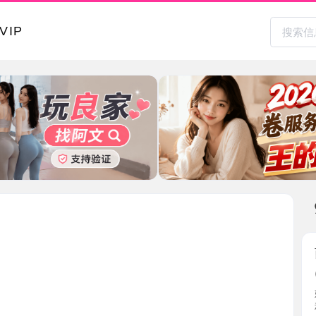
本地其
西安萝莉
2026-0
嫩妹少妇模
秘书； ...
陕西省