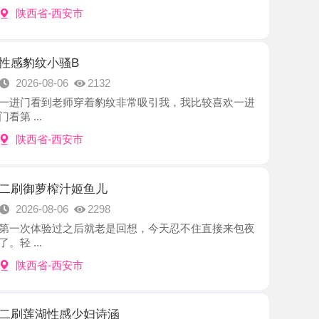
小骚B
8-06
2132
到老师穿着豹纹非常吸引我，我比较喜欢一进
-西安市
榨汁姬鱼儿
8-06
2298
验过之后就老是回想，今天忍不住直接来包夜
-西安市
性感少妇诗涵
8-06
2085
，服务好温柔有耐心，皮肤白167大长腿，咪