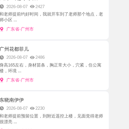
-广州市
菲儿
8-07
2486
左右，身材苗条，胸正常大小，穴紧，住公寓
.
-广州市
伊
8-07
2230
前预留位置，到附近遥控上楼，见面觉得老师
-广州市
臀夜不限次
8-06
2186