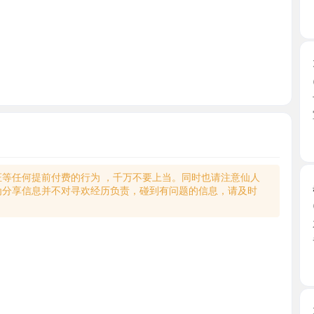
天河爆乳
2026-0
下班后心
室，开门 ..
广东省
何提前付费的行为 ，千万不要上当。同时也请注意仙人
黑丝骚御
享信息并不对寻欢经历负责，碰到有问题的信息，请及时
2026-0
花都红牌
各种制 ...
广东省
天河巨乳
2026-0
和老师提
师小区 ...