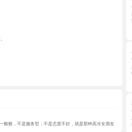
广东省
广州花都
2026-0
身高165
楼，环境 ..
广东省
东晓南伊
2026-0
和老师提
般，不是服务型，不是态度不好，就是那种高冷女朋友
很漂亮 ...
广东省
后入蜜桃
2026-0