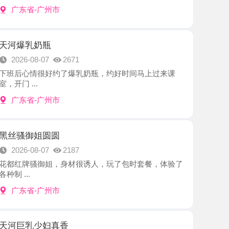
奶瓶
8-07
2671
情很好约了爆乳奶瓶，约好时间马上过来课
.
-广州市
姐圆圆
8-07
2187
骚御姐，身材很诱人，玩了包时套餐，体验了
-广州市
少妇真香
8-07
2427
前约好时间，我就开车到了老师那个地点，老