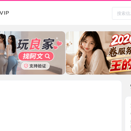
本地其
大屁股风
2026-0
按照老师
照片差 ...
广东省