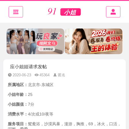
应小姐姐请求发帖
2020-06-23
45364
匿名
所属地区：
北京市-东城区
小姐年龄：
25
小姐颜值：
7分
消费水平：
4/次或10/夜等
服务项目：
鸳鸯浴，沙漠风暴，漫游，胸推，69，冰火，口活，
深喉，爱爱