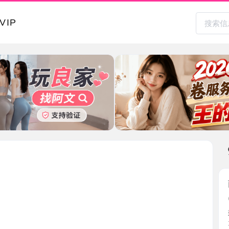
本地其
南宁兜兜
2026-0
妹妹是个
天，身材 ..
广西壮