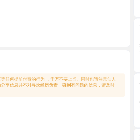
南宁会玩
2026-0
这是个很
来到她 ...
广西壮
何提前付费的行为 ，千万不要上当。同时也请注意仙人
小胸瑜伽
享信息并不对寻欢经历负责，碰到有问题的信息，请及时
2026-0
总体来说
有一个 ...
广西壮
骚妇大胸
2026-0
两个字很骚
胸大 ...