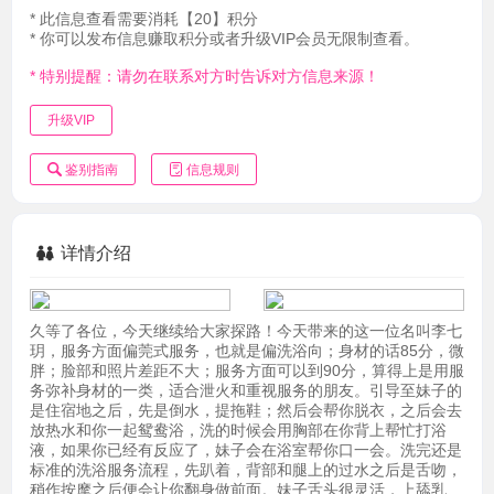
* 此信息查看需要消耗【20】积分
* 你可以发布信息赚取积分或者升级VIP会员无限制查看。
* 特别提醒：请勿在联系对方时告诉对方信息来源！
升级VIP
鉴别指南
信息规则
详情介绍
久等了各位，今天继续给大家探路！今天带来的这一位名叫李七
玥，服务方面偏莞式服务，也就是偏洗浴向；身材的话85分，微
胖；脸部和照片差距不大；服务方面可以到90分，算得上是用服
务弥补身材的一类，适合泄火和重视服务的朋友。引导至妹子的
是住宿地之后，先是倒水，提拖鞋；然后会帮你脱衣，之后会去
放热水和你一起鸳鸯浴，洗的时候会用胸部在你背上帮忙打浴
液，如果你已经有反应了，妹子会在浴室帮你口一会。洗完还是
标准的洗浴服务流程，先趴着，背部和腿上的过水之后是舌吻，
稍作按摩之后便会让你翻身做前面。妹子舌头很灵活，上舔乳