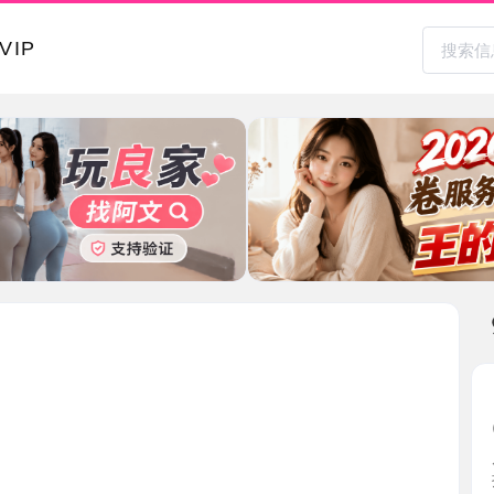
本地其
昌邑超漂
2026-0
朋友推荐
提前联 ...
山东省