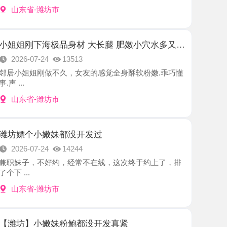
小姐姐刚下海极品身材 大长腿 肥嫩小穴水多又紧湿润
7-24
13513
刚做不久，女友的感觉全身酥软粉嫩.乖巧懂
-潍坊市
小嫩妹都没开发过
7-24
14244
，不好约，经常不在线，这次终于约上了，排
-潍坊市
小嫩妹粉鲍都没开发真紧
7-24
14616
在外闲逛着，兄弟打来电话寒暄了几句，聊着