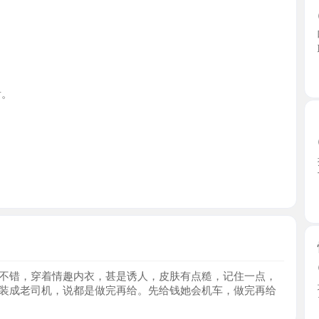
山东省
【潍坊】
2026-0
操到极品
亡都值 ...
山东省
懂配合的
2026-0
，穿着情趣内衣，甚是诱人，皮肤有点糙，记住一点，
地方环境
老司机，说都是做完再给。先给钱她会机车，做完再给
了，事实 ..
山东省
【潍坊市
2026-0