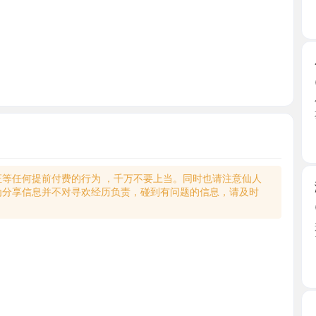
2026-0
邻居小姐姐
事.声 ...
山东省
何提前付费的行为 ，千万不要上当。同时也请注意仙人
潍坊嫖个
享信息并不对寻欢经历负责，碰到有问题的信息，请及时
2026-0
兼职妹子
了个下 ...
山东省
【潍坊】
2026-0
吃完晚饭
聊着就 ...