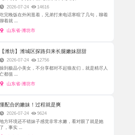
-潍坊市
潍城区探路归来长腿嫩妹甜甜
7-24
12756
小美女，不分享都对不起狼友们，就是精尽人
-潍坊市
嫩妹！过程就是爽
7-24
9624
还不错妹子感觉非常水嫩，看对眼了就是她
.
-潍坊市
】十分推荐大奶妹极品鲜蚌
7-24
13736