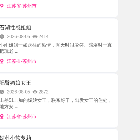
姐姐
8-05
2414
一如既往的热情，聊天时很爱笑。陪浴时一直
-苏州市
女王
8-05
2872
加的媚娘女王，联系好了，出发女王的住处，
-苏州市
萝莉
8-05
2598
出差朋友推荐的妹子，提前约好行程时间见
.