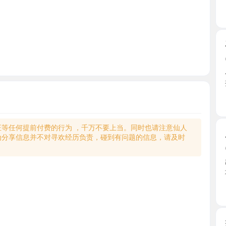
石湖性感
2026-0
小雨姐姐
把玩老 ...
江苏省
何提前付费的行为 ，千万不要上当。同时也请注意仙人
肥臀媚娘
享信息并不对寻欢经历负责，碰到有问题的信息，请及时
2026-0
出差51上
地方安 ...
江苏省
姑苏小软
2026-0
刚来苏州
面，刚开 ..