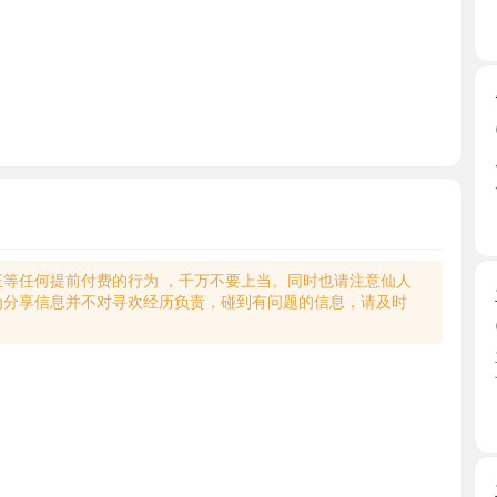
一线天馒
2026-0
朋友介绍
朋友给 ...
甘肃省
何提前付费的行为 ，千万不要上当。同时也请注意仙人
兰州长腿
享信息并不对寻欢经历负责，碰到有问题的信息，请及时
2026-0
兰州新人
长，我正 ..
甘肃省
兰州大奶
2026-0
在群里加
老师就 ...