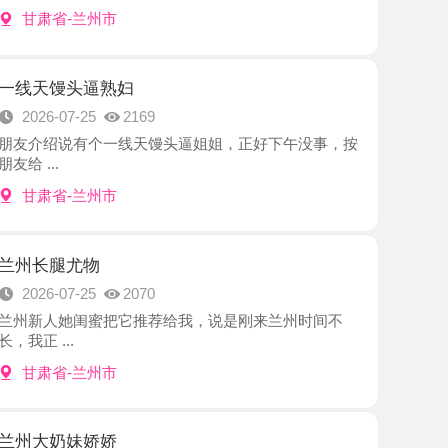
头逼熟妇
7-25
2169
说有个一线天馒头逼姐姐，正好下午没事，按
-兰州市
尤物
7-25
2070
她闺蜜把它推荐给我，说是刚来兰州时间不
.
-兰州市
妹娇娇
7-24
2043
的老师，我是抱着开盲盒的心态去的，一进门