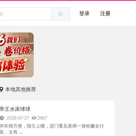
登录
注册
他推荐
球球
7-27
2967
便，指引上楼，进门看见老师一身粉嫩女仆
.
-兰州市