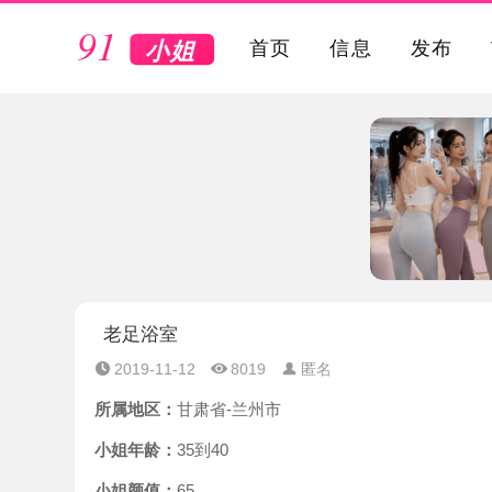
VIP
首页
信息
发布
老足浴室
2019-11-12
8019
匿名
所属地区：
甘肃省-兰州市
小姐年龄：
35到40
小姐颜值：
65