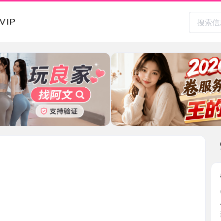
本地其
帝王水床
2026-0
停车很方
装，太有 ..
甘肃省