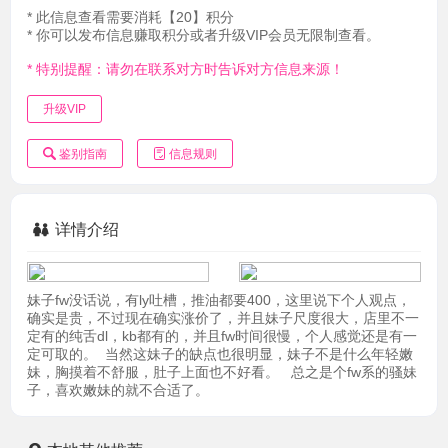
* 此信息查看需要消耗【20】积分
* 你可以发布信息赚取积分或者升级VIP会员无限制查看。
* 特别提醒：请勿在联系对方时告诉对方信息来源！
升级VIP
鉴别指南
信息规则
详情介绍
妹子fw没话说，有ly吐槽，推油都要400，这里说下个人观点，
确实是贵，不过现在确实涨价了，并且妹子尺度很大，店里不一
定有的纯舌dl，kb都有的，并且fw时间很慢，个人感觉还是有一
定可取的。 当然这妹子的缺点也很明显，妹子不是什么年轻嫩
妹，胸摸着不舒服，肚子上面也不好看。 总之是个fw系的骚妹
子，喜欢嫩妹的就不合适了。