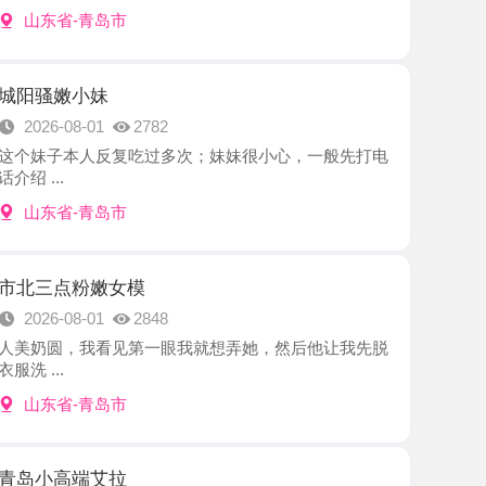
小妹
8-01
2782
本人反复吃过多次；妹妹很小心，一般先打电
-青岛市
粉嫩女模
8-01
2848
，我看见第一眼我就想弄她，然后他让我先脱
-青岛市
端艾拉
7-31
2397
不接电话约了好久才约上，兼职很少接，健身