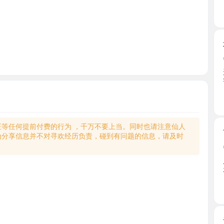
城阳骚嫩
2026-0
这个妹子
话介绍 ...
山东省
何提前付费的行为 ，千万不要上当。同时也请注意仙人
市北三点
享信息并不对寻欢经历负责，碰到有问题的信息，请及时
2026-0
人美奶圆
衣服洗 ...
山东省
青岛小高
2026-0
妹子经常
丰满皮 ...