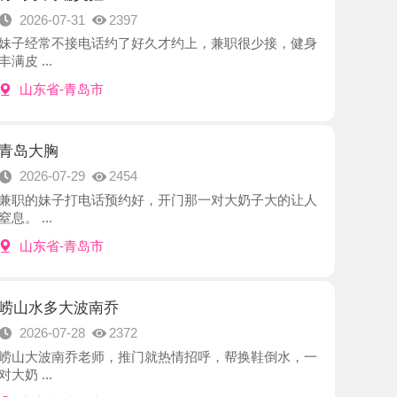
-青岛市
7-29
2454
子打电话预约好，开门那一对大奶子大的让人
-青岛市
大波南乔
7-28
2372
南乔老师，推门就热情招呼，帮换鞋倒水，一
-青岛市
庆庆
7-27
2472