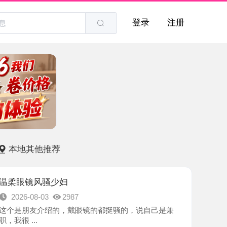
登录
注册
他推荐
风骚少妇
8-03
2987
友介绍的，戴眼镜的都挺骚的，说自己是兼
.
-青岛市