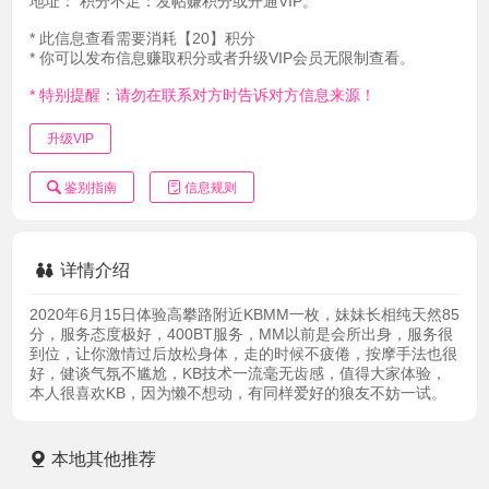
地址：
积分不足：发帖赚积分或开通VIP。
* 此信息查看需要消耗【20】积分
* 你可以发布信息赚取积分或者升级VIP会员无限制查看。
* 特别提醒：请勿在联系对方时告诉对方信息来源！
升级VIP
鉴别指南
信息规则
详情介绍
2020年6月15日体验高攀路附近KBMM一枚，妹妹长相纯天然85
分，服务态度极好，400BT服务，MM以前是会所出身，服务很
到位，让你激情过后放松身体，走的时候不疲倦，按摩手法也很
好，健谈气氛不尴尬，KB技术一流毫无齿感，值得大家体验，
本人很喜欢KB，因为懒不想动，有同样爱好的狼友不妨一试。
本地其他推荐