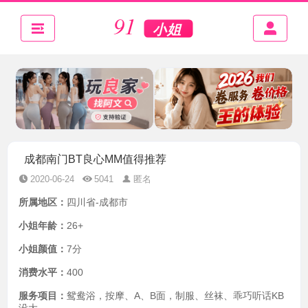
成都南门BT良心MM值得推荐
2020-06-24
5041
匿名
所属地区：
四川省-成都市
小姐年龄：
26+
小姐颜值：
7分
消费水平：
400
服务项目：
鸳鸯浴，按摩、A、B面，制服、丝袜、乖巧听话KB
没大