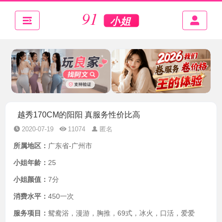
越秀170CM的阳阳 真服务性价比高
2020-07-19
11074
匿名
所属地区：
广东省-广州市
小姐年龄：
25
小姐颜值：
7分
消费水平：
450一次
服务项目：
鸳鸯浴，漫游，胸推，69式，冰火，口活，爱爱