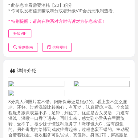
* 此信息查看需要消耗【20】积分
* 你可以发布信息赚取积分或者升级VIP会员无限制查看。
* 特别提醒：请勿在联系对方时告诉对方信息来源！
升级VIP
鉴别指南
信息规则
详情介绍
8分真人和照片差不错。阳阳保养还是很好的。看上去不怎么显
老。还好。过程洗澡比较贴心，有互动，认真帮你冲洗。全套流
程服务跟课表差不多，足钟，到位了。优点是舌头灵活，力道有
深浅，深喉一口吞了进去，再吐出来，感觉到小舌头在里面旋
转，受不了。很少妹子懂这种服务了！咪咪也大C，蛮有感觉
的。另外毒龙的给舔到鸡皮疙瘩起来，过程也蛮不错的。主动配
合带着我走。喜欢服务可以试试，真值得。身高170，穿高跟是