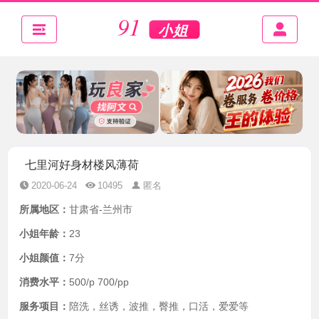
七里河好身材楼风薄荷
2020-06-24
10495
匿名
所属地区：
甘肃省-兰州市
小姐年龄：
23
小姐颜值：
7分
消费水平：
500/p 700/pp
服务项目：
陪洗，丝诱，波推，臀推，口活，爱爱等