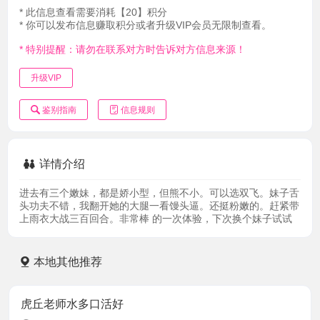
* 此信息查看需要消耗【20】积分
* 你可以发布信息赚取积分或者升级VIP会员无限制查看。
* 特别提醒：请勿在联系对方时告诉对方信息来源！
升级VIP
鉴别指南
信息规则
详情介绍
进去有三个嫩妹，都是娇小型，但熊不小。可以选双飞。妹子舌
头功夫不错，我翻开她的大腿一看馒头逼。还挺粉嫩的。赶紧带
上雨衣大战三百回合。非常棒 的一次体验，下次换个妹子试试
本地其他推荐
虎丘老师水多口活好