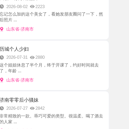
-济南市
少妇
7-31
2880
休息了半个月，终于开课了，约好时间就去
.
-济南市
后小骚妹
7-27
2842
的一款。乖巧可爱的类型。很温柔。喝了酒去
-济南市
奈奈
7-26
2677