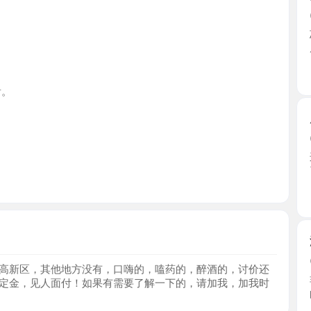
山东省
历城个人
2026-0
这个姐姐
了，年龄 ..
山东省
济南零零
2026-0
区，其他地方没有，口嗨的，嗑药的，醉酒的，讨价还
非常精致
，见人面付！如果有需要了解一下的，请加我，加我时
的人家 ...
山东省
黑丝美腿
2026-0