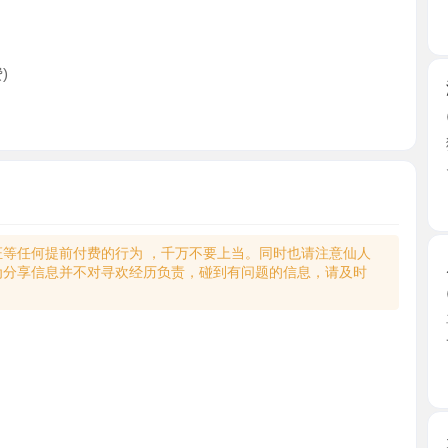
济南钢管
2026-0
狼友推荐的
见面穿 ...
山东省
何提前付费的行为 ，千万不要上当。同时也请注意仙人
风骚大奶
享信息并不对寻欢经历负责，碰到有问题的信息，请及时
2026-0
喜欢大奶
一下， ...
山东省
天桥区紧
2026-0
忘记怎么
后照片 ...