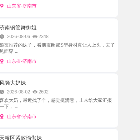
舞御姐
8-06
2348
妹子，看朋友圈那S型身材真让人上头，去了
-济南市
妹
8-02
2602
，最近找了个，感觉挺满意，上来给大家汇报
-济南市
致瑜伽妹
8-02
2223
加的这个美女了，看她发朋友圈问了一下，然