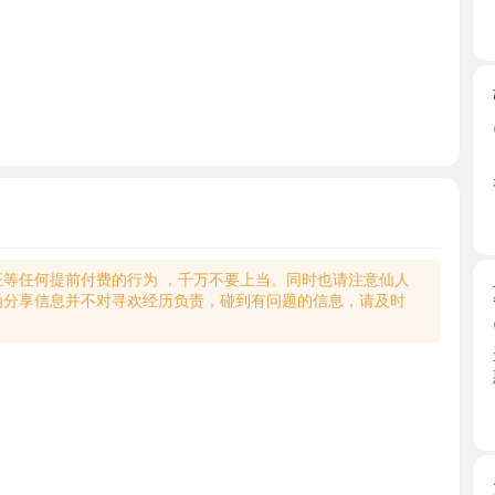
张江大奶
2026-0
自从上次
老师已 ...
上海市
何提前付费的行为 ，千万不要上当。同时也请注意仙人
萝莉在校
享信息并不对寻欢经历负责，碰到有问题的信息，请及时
2026-0
进门大学
惑，人 ...
上海市
大奶肥臀
2026-0
提前跟老
度热情 ...