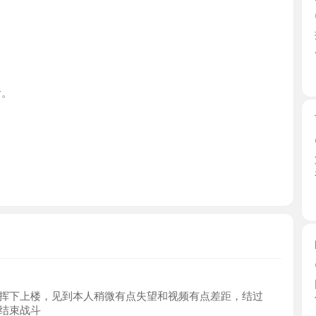
上海市
曹路妩媚
2026-0
第二次返
看。胸又 ..
上海市
E乳巨臀
2026-0
同事推荐的
上楼，见到本人稍微有点失望和视频有点差距，结过
匈奴人 ...
战斗
上海市
浦东S型
2026-0