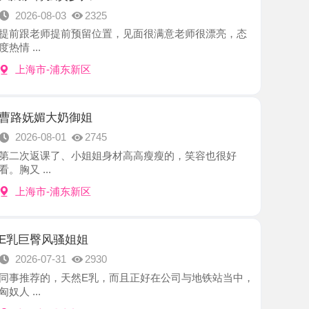
-浦东新区
大奶御姐
8-01
2745
课了、小姐姐身材高高瘦瘦的，笑容也很好
.
-浦东新区
风骚姐姐
7-31
2930
，天然E乳，而且正好在公司与地铁站当中，
-浦东新区
身材御姐
7-31
2607