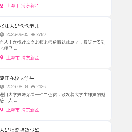
念念老师
8-05
2789
找过念念老师老师后面就休息了，最近才看到
-浦东新区
大学生
8-04
2436
妹妹穿着一件白色裙，散发着大学生妹妹的魅
-浦东新区
骚货少妇
8-03
2325
师提前预留位置，见面很满意老师很漂亮，态