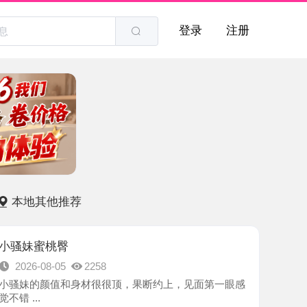
登录
注册
他推荐
桃臀
8-05
2258
颜值和身材很很顶，果断约上，见面第一眼感
-浦东新区