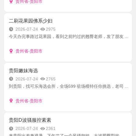
贵州省-贵阳市
二刷花果园佛系少妇
2026-07-24
2975
今天办完事路过花果园，看到之前约过的翘臀老师，发了朋友 ...
贵州省-贵阳市
贵阳嫩妹海选
2026-07-24
2765
到贵阳，找可乐海选会所，全场599 驻场模特任你挑选，老司 ...
贵州省-贵阳市
贵阳D波骚服控素素
2026-07-24
2361
来贵阳出差兼避暑，下午艹了一个风骚御姐，大波肥臀型的， ...