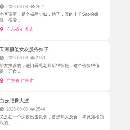
-广州市
女友服务妹子
8-06
2130
的，进门看见老师后很惊艳，这个价位很值
.
-广州市
大波
8-06
2544
个深夜出击觅食，首选熟人反食，毕竟知根知
-广州市
M少妇
8-05
2693