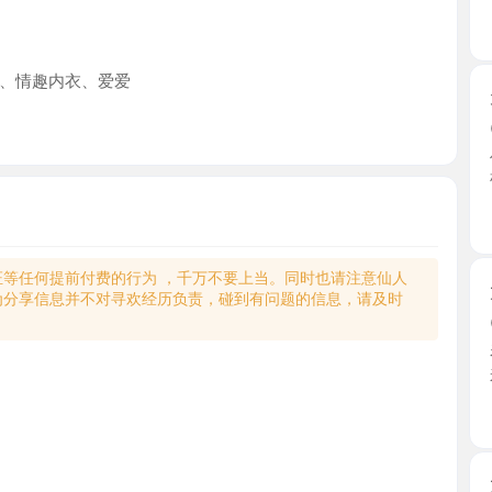
趣内衣、爱爱
天河长腿
2026-0
偶然刷到
敬。直 ...
广东省
何提前付费的行为 ，千万不要上当。同时也请注意仙人
大奶少妇
享信息并不对寻欢经历负责，碰到有问题的信息，请及时
2026-0
看了照片
来到楼 ...
广东省
大长腿小
2026-0
小区课室，
姐，很爱 ..