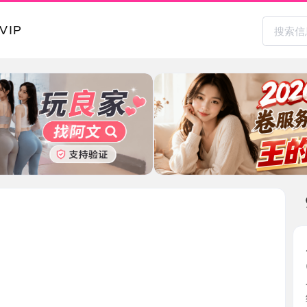
本地其
后入蜜桃
2026-0
今天心情
约好时 ...
广东省