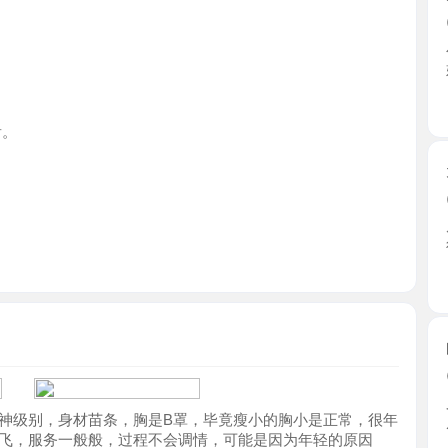
广东省
天河颜值
2026-0
朋友推荐
得，五官 ..
广东省
白云肥臀
2026-0
又是在一
别，身材苗条，胸是B罩，毕竟瘦小的胸小是正常，很年
底的。 ...
服务一般般，过程不会调情，可能是因为年轻的原因
广东省
白云可S
2026-0