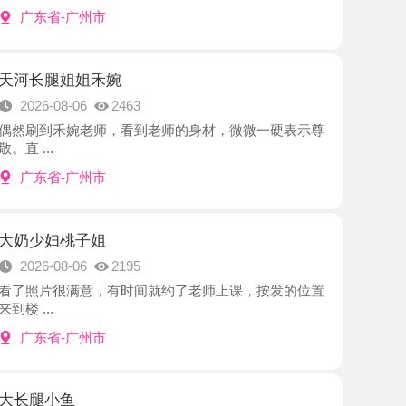
姐姐禾婉
8-06
2463
禾婉老师，看到老师的身材，微微一硬表示尊
-广州市
桃子姐
8-06
2195
很满意，有时间就约了老师上课，按发的位置
-广州市
鱼
8-06
2621
是个极品少妇，绝了，真的十分Sao的姐
.