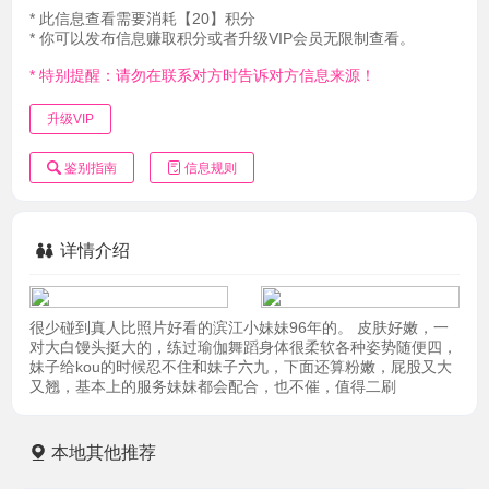
* 此信息查看需要消耗【20】积分
* 你可以发布信息赚取积分或者升级VIP会员无限制查看。
* 特别提醒：请勿在联系对方时告诉对方信息来源！
升级VIP
鉴别指南
信息规则
详情介绍
很少碰到真人比照片好看的滨江小妹妹96年的。 皮肤好嫩，一
对大白馒头挺大的，练过瑜伽舞蹈身体很柔软各种姿势随便四，
妹子给kou的时候忍不住和妹子六九，下面还算粉嫩，屁股又大
又翘，基本上的服务妹妹都会配合，也不催，值得二刷
本地其他推荐