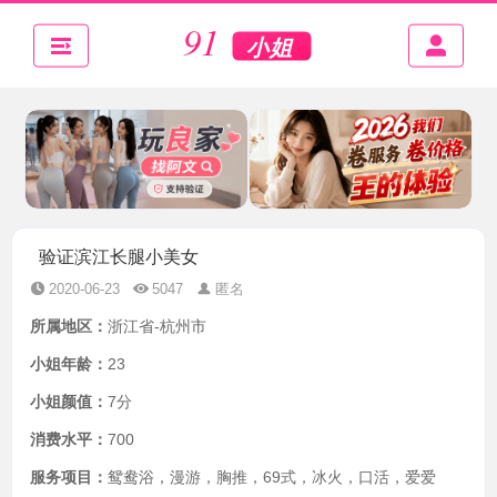
验证滨江长腿小美女
2020-06-23
5047
匿名
所属地区：
浙江省-杭州市
小姐年龄：
23
小姐颜值：
7分
消费水平：
700
服务项目：
鸳鸯浴，漫游，胸推，69式，冰火，口活，爱爱