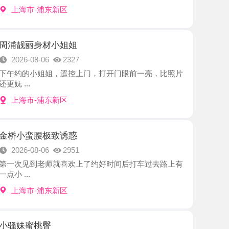
身材小姐姐
8-06
2327
小姐姐，遥控上门，打开门眼前一亮，比照片
-浦东新区
腰极致诱惑
8-06
2951
到老师就喜欢上了约好时间后打车过去路上有
-浦东新区
桃臀
8-05
2265
颜值和身材很很顶，果断约上，见面第一眼感