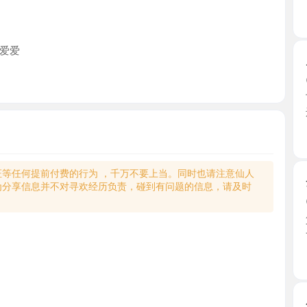
周浦靓丽
2026-0
下午约的
还更妩 ...
上海市
何提前付费的行为 ，千万不要上当。同时也请注意仙人
金桥小蛮
享信息并不对寻欢经历负责，碰到有问题的信息，请及时
2026-0
第一次见
一点小 ...
上海市
小骚妹蜜
2026-0
小骚妹的
觉不错 ...