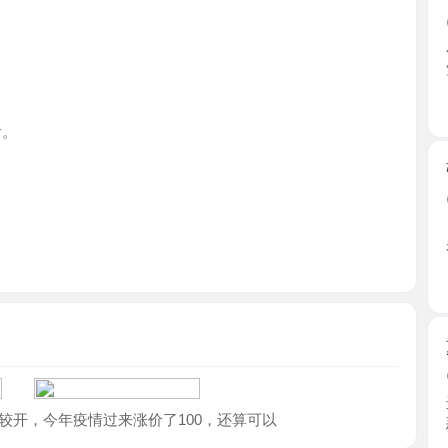
上海市
张江大奶
2026-0
自从上次
老师已 ...
上海市
萝莉在校
2026-0
进门大学
今年疫情过来涨价了100，还算可以
惑，人 ...
上海市
大奶肥臀
2026-0