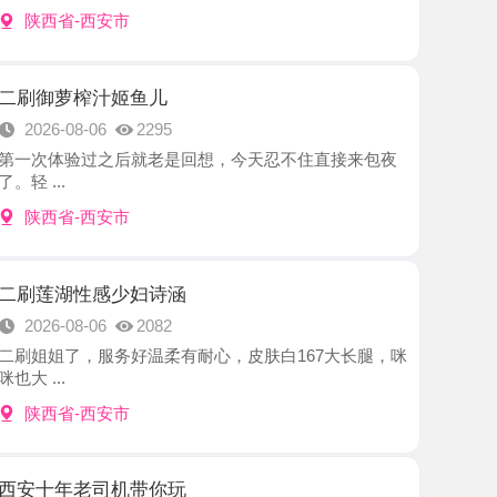
榨汁姬鱼儿
8-06
2295
验过之后就老是回想，今天忍不住直接来包夜
-西安市
性感少妇诗涵
8-06
2082
，服务好温柔有耐心，皮肤白167大长腿，咪
-西安市
老司机带你玩
8-05
2661
所桑拿 莞式海选 外围模特兼职美女市区上门