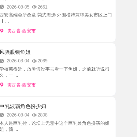
-西安市
鱼姐
8-04
2069
近，放暑假没事去看一下鱼姐，之前就听说很
-西安市
角色扮少妇
8-04
2808
乳控，论坛上无意中这个巨乳兼角色扮演的姐
-西安市
菲菲
8-03
2477