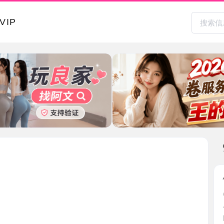
本地其
性感豹纹
2026-0
一进门看
门看第 ...
陕西省