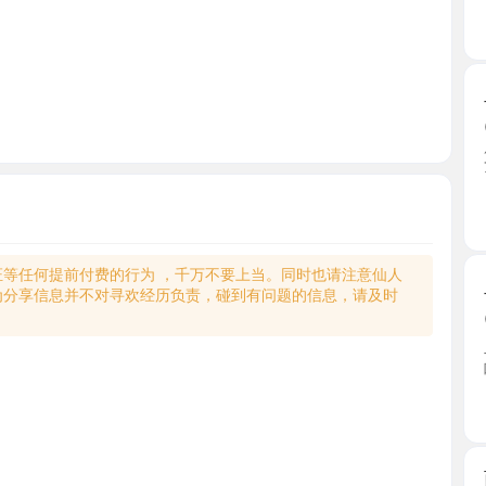
二刷御萝
2026-0
第一次体
了。轻 ...
陕西省
何提前付费的行为 ，千万不要上当。同时也请注意仙人
二刷莲湖
享信息并不对寻欢经历负责，碰到有问题的信息，请及时
2026-0
二刷姐姐了
咪也大 ...
陕西省
西安十年
2026-0
西安高端会
【 ...