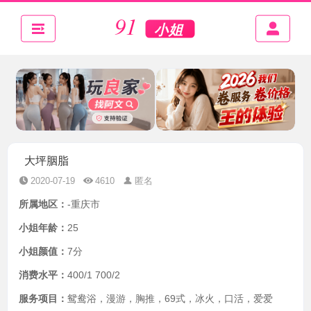
大坪胭脂
2020-07-19
4610
匿名
所属地区：
-重庆市
小姐年龄：
25
小姐颜值：
7分
消费水平：
400/1 700/2
服务项目：
鸳鸯浴，漫游，胸推，69式，冰火，口活，爱爱