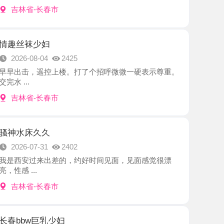
少妇
8-04
2425
，遥控上楼。打了个招呼微微一硬表示尊重。
-长春市
久久
7-31
2402
过来出差的，约好时间见面，见面感觉很漂
.
-长春市
巨乳少妇
7-29
2744
了时间，按照老师发的位置准时到达，初见老