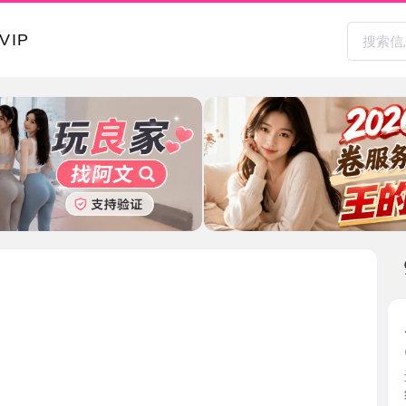
本地其
风骚大胸
2026-0
进到门见
红脸， ...
吉林省