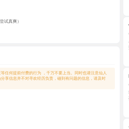
真爽）
情趣丝袜
2026-0
早早出击
交完水 ...
吉林省
何提前付费的行为 ，千万不要上当。同时也请注意仙人
骚神水床
享信息并不对寻欢经历负责，碰到有问题的信息，请及时
2026-0
我是西安
亮，性感 ..
吉林省
长春bbw
2026-0
跟老师约
师比照 ...