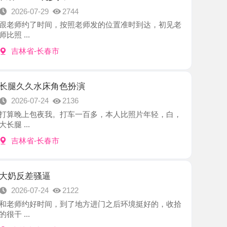
-长春市
水床角色扮演
7-24
2136
包夜我。打车一百多，本人比照片年轻，白，
-长春市
骚逼
7-24
2122
好时间，到了地方进门之后环境挺好的，收拾
-长春市
小美
7-24
2818