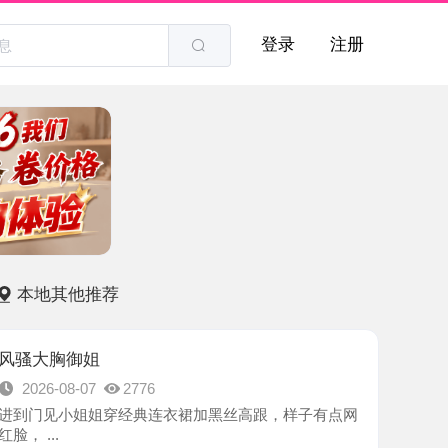
登录
注册
他推荐
御姐
8-07
2776
小姐姐穿经典连衣裙加黑丝高跟，样子有点网
-长春市