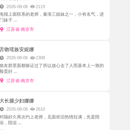
-南京市
安妮娜
8-06
2308
面都验证过了所以放心去了人照基本上一致的
-南京市
妇娜娜
8-06
2610
再次约上老师，见面依旧热情拉满，先是陪
.
-南京市
养生馆推荐
8-06
2244