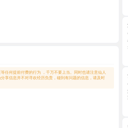
江宁巨乳
2026-0
很nice
先让去 ...
江苏省
何提前付费的行为 ，千万不要上当。同时也请注意仙人
女友系妹
享信息并不对寻欢经历负责，碰到有问题的信息，请及时
2026-0
双双长得
过28身 ...
江苏省
秦淮美臀
2026-0
电报上面
门妹子 ...