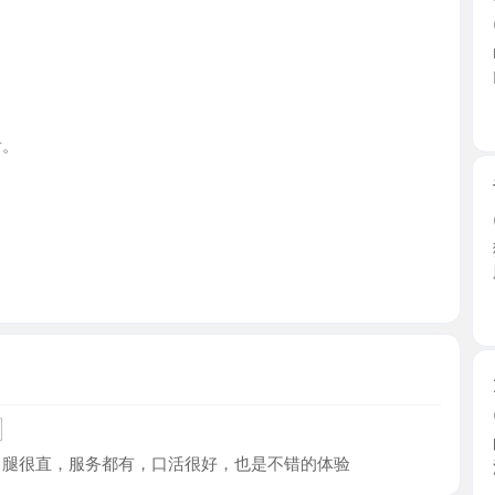
江苏省
舌吻瑶族
2026-0
狼友群里
脸蛋好 ...
江苏省
大长腿少
2026-0
时隔好久
很直，服务都有，口活很好，也是不错的体验
浴，陪浴 ..
江苏省
四推柔式
2026-0