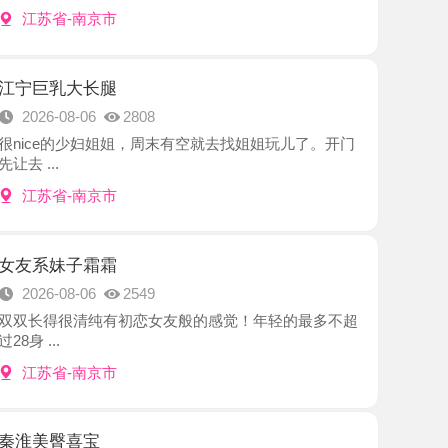
大长腿
8-06
2808
的少妇姐姐，周末有空就去找姐姐玩儿了。开门
-南京市
子霜霜
8-06
2549
很清纯有初恋女友般的感觉！年轻的最多不超
-南京市
喜宝
8-06
2119
联系的老师，秦淮三姐妹之一，小有名气，进