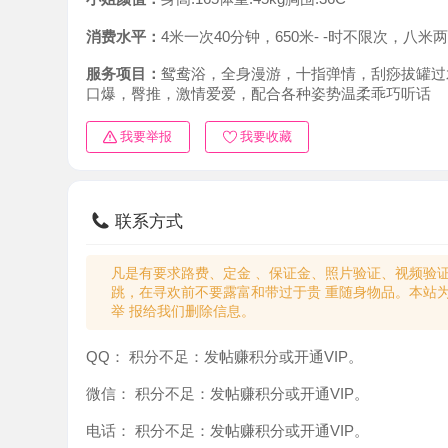
消费水平：
4米一次40分钟，650米- -时不限次，八米两次
服务项目：
鸳鸯浴，全身漫游，十指弹情，刮痧拔罐过水，舍转
口爆，臀推，激情爱爱，配合各种姿势温柔乖巧听话
我要举报
我要收藏
联系方式
凡是有要求路费、定金 、保证金、照片验证、视频验证等任
跳，在寻欢前不要露富和带过于贵 重随身物品。本站为分
举 报给我们删除信息。
QQ：
积分不足：发帖赚积分或开通VIP。
微信：
积分不足：发帖赚积分或开通VIP。
电话：
积分不足：发帖赚积分或开通VIP。
teleglam：
积分不足：发帖赚积分或开通VIP。
与你：
积分不足：发帖赚积分或开通VIP。