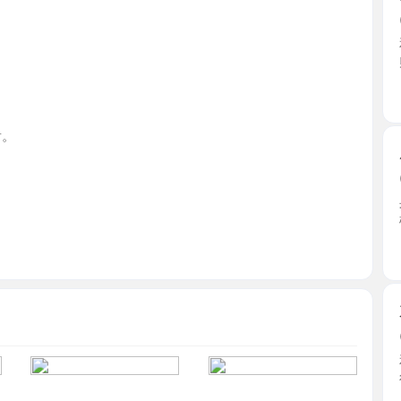
广东省
广州花都
2026-0
身高165
楼，环境 ..
广东省
东晓南伊
2026-0
和老师提
很漂亮 ...
广东省
后入蜜桃
2026-0