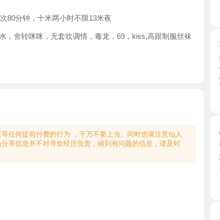
80分钟，十米两小时不限13米夜
咪咪，无套吹调情，毒龙，69，kiss,高跟制服丝袜
天河爆乳
2026-0
下班后心
室，开门 ..
广东省
黑丝骚御
何提前付费的行为 ，千万不要上当。同时也请注意仙人
享信息并不对寻欢经历负责，碰到有问题的信息，请及时
2026-0
花都红牌
各种制 ...
广东省
天河巨乳
2026-0
和老师提
师小区 ...