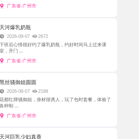
奶瓶
8-07
2672
情很好约了爆乳奶瓶，约好时间马上过来课
.
-广州市
姐圆圆
8-07
2188
骚御姐，身材很诱人，玩了包时套餐，体验了
-广州市
少妇真香
8-07
2429
前约好时间，我就开车到了老师那个地点，老