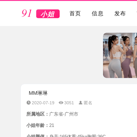
VIP
首页
信息
发布
MM琳琳
2020-07-19
3051
匿名
所属地区：
广东省-广州市
小姐年龄：
21
小姐颜值：
身高:165体重:45kg胸围:36C