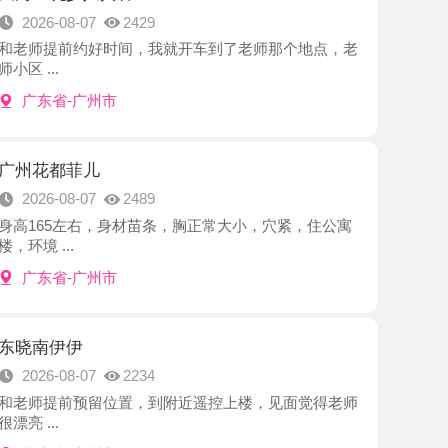
-广州市
菲儿
8-07
2489
左右，身材苗条，胸正常大小，穴紧，住公寓
.
-广州市
伊
8-07
2234
前预留位置，到附近遥控上楼，见面觉得老师
-广州市
臀夜不限次
8-06
2186