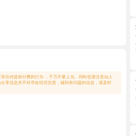
泄火好去
2026-0
小狼在出
达，到地 ..
新疆维
何提前付费的行为 ，千万不要上当。同时也请注意仙人
长的一般
享信息并不对寻欢经历负责，碰到有问题的信息，请及时
2026-0
水特别多 
...
新疆维
伊犁魔指
2026-0
选皇家，只