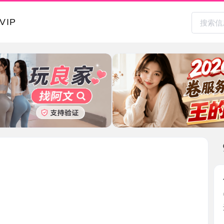
本地其
休息
2026-0
还行 挺爽
新疆维