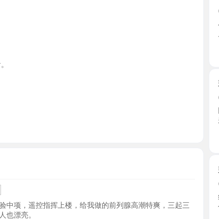
江苏省
鼓楼大白
2026-0
刚休息好
来的活 ...
江苏省
鼓楼兼职
2026-0
约了好多
项，遥控指挥上楼，给我做的前列腺高潮特爽，三起三
信息都 ...
漂亮。
江苏省
秦淮轻熟
2026-0