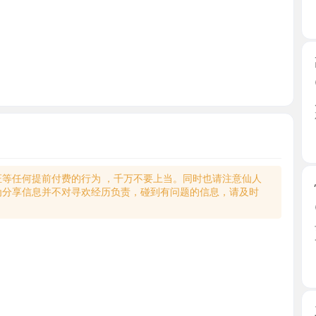
高颜值模
2026-0
朋友推荐
就过去 ...
江苏省
何提前付费的行为 ，千万不要上当。同时也请注意仙人
性感御姐
享信息并不对寻欢经历负责，碰到有问题的信息，请及时
2026-0
去过很多
一下， ...
江苏省
三通小姐
2026-0
小姐姐很
反复的 ...