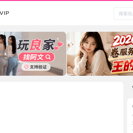
本地其
中项服务
2026-0
玩了不少
射嘴里 ...
江苏省