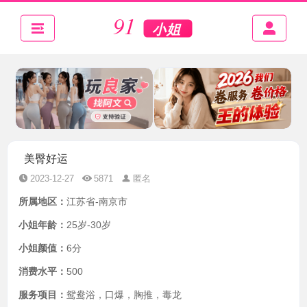
美臀好运
2023-12-27
5871
匿名
所属地区：
江苏省-南京市
小姐年龄：
25岁-30岁
小姐颜值：
6分
消费水平：
500
服务项目：
鸳鸯浴，口爆，胸推，毒龙