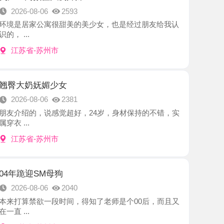
-苏州市
妩媚少女
8-06
2381
，说感觉超好，24岁，身材保持的不错，实
-苏州市
SM母狗
8-06
2040
欲一段时间，得知了老师是个00后，而且又
-苏州市
水多口活好
8-05
2363