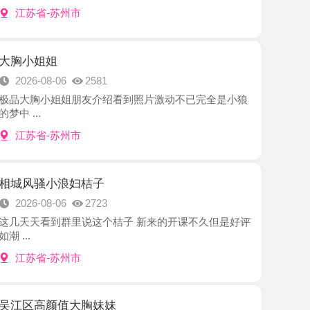
姐
8-06
2581
小姐姐朋友介绍看到照片激动不已完全是小狼
-苏州市
小浪妇桔子
8-06
2723
到群里说这个桔子 新来的开课不久但是好评
-苏州市
颜值大胸妹妹
8-06
2593
家公寓很甜美的美少女，也是经过朋友给我认