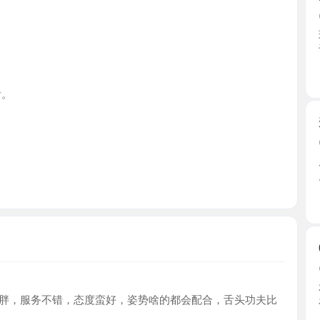
江苏省
翘臀大奶
2026-0
朋友介绍的
属穿衣 ...
江苏省
04年跪迎
2026-0
本来打算禁
服务不错，态度蛮好，姿势啥的都会配合，舌头功夫比
在一直 ...
江苏省
虎丘老师
2026-0