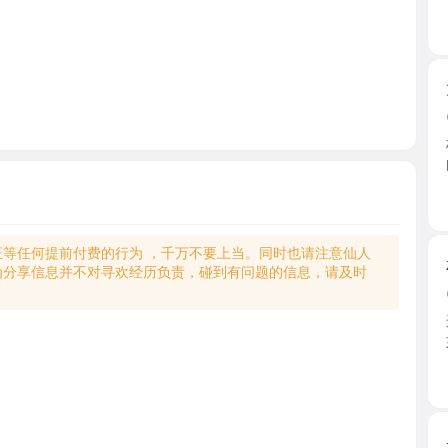
大胸小姐
2026-0
极品大胸
的梦中 ...
江苏省
何提前付费的行为 ，千万不要上当。同时也请注意仙人
相城风骚
享信息并不对寻欢经历负责，碰到有问题的信息，请及时
2026-0
这几天天看
如潮 ...
江苏省
吴江区高
2026-0
环境是居
识的， ...