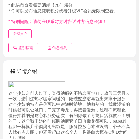
* 此信息查看需要消耗【20】积分
* 你可以发布信息赚取积分或者升级VIP会员无限制查看。
* 特别提醒：请勿在联系对方时告诉对方信息来源！
升级VIP
鉴别指南
信息规则
详情介绍
这个少妇之前去过了，觉得她服务不错态度也好，放假三天再去
一次，进门递热水嘘寒问暖的，陪洗鸳鸯浴再就出来擦干服务，
这个少妇的特点是你可以中途随时随地让她做别的，我做漫游的
时候就可以让她口，口完了毒龙，再接着漫游，过程不流程化，
值得推荐的是耐心和服务态度，有的你做了毒龙口活就做不了别
的了，这个我干她的时候叫她摘套子口再毒龙都可以，papa过
程都一样换几个姿势射出就是，服务控放心冲准没错，个子不高
人找有点差距，但还看得出这么个人，胸很白大概在C和D之间
人也很骚。