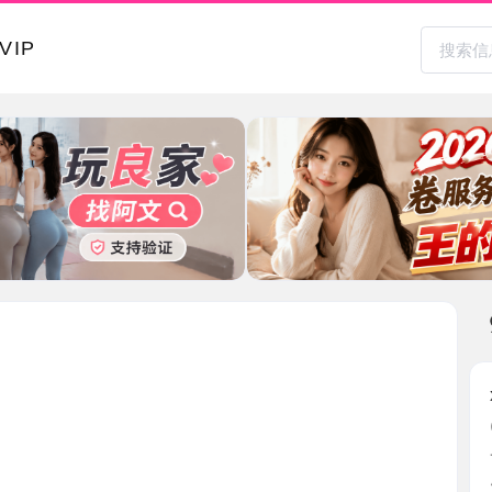
本地其
xbj有情调
2026-0
一个spa
点就是 ...
天津市