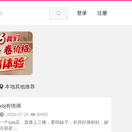
登录
注册
他推荐
7-24
30965
店，直接上三楼，要85妹子，长得好身材好，缺
-武清区