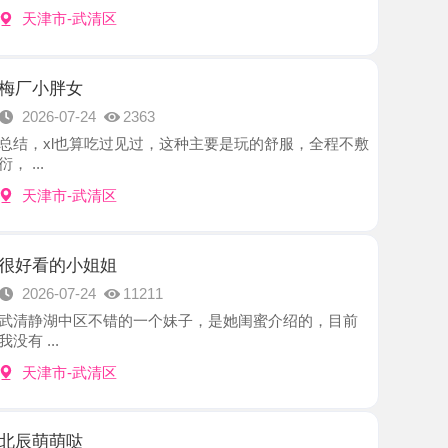
女
7-24
2363
也算吃过见过，这种主要是玩的舒服，全程不敷
-武清区
小姐姐
7-24
11211
中区不错的一个妹子，是她闺蜜介绍的，目前
-武清区
哒
7-24
3569
 老人了 妹子挺年轻 不机车 配合度挺好 什么