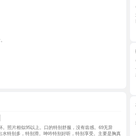
天津市
验证武清
2026-0
个人体验的
柔不机 ...
天津市
有便宜
2026-0
妹妹人长
片相似95以上。口的特别舒服，没有齿感。69无异
特别多，特别滑。呻吟特别好听，特别享受。主要是胸真
天津市
的。喜欢胸大的可以去享受一番，尤其是胸推的说话超级
需要暗号！（娜娜）要不不通过阿。需要其他项目可以
得值得二刷阿。
武清兼职
2026-0