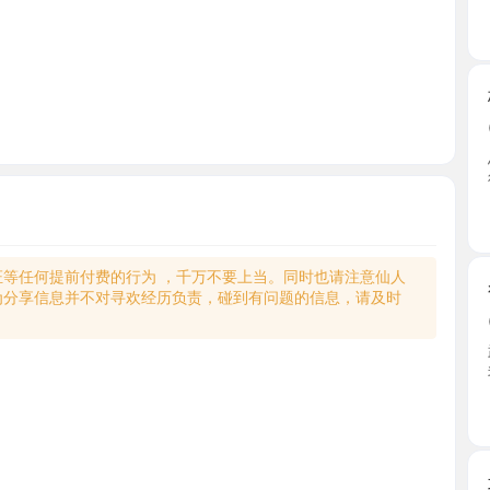
梅厂小胖
2026-0
总结，xl
衍， ...
天津市
何提前付费的行为 ，千万不要上当。同时也请注意仙人
很好看的
享信息并不对寻欢经历负责，碰到有问题的信息，请及时
2026-0
武清静湖
我没有 ...
天津市
北辰萌萌
2026-0
北辰萌萌哒
口爆 ...