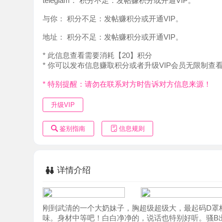
地址：
积分不足：发帖赚积分或开通VIP。
* 此信息查看需要消耗【20】积分
* 你可以发布信息赚取积分或者升级VIP会员无限制查看。
* 特别提醒：请勿在联系对方时告诉对方信息来源！
升级VIP
鉴别指南
信息规则
详情介绍
刚到武清的一个大奶妹子，胸超级超级大，最起码D罩杯。照
味。身材中等吧！白白净净的，说话也特别好听。骚B出水
TM大阿。本狼友觉得见的也不少了，从来没有见过如此大
超级爽，很容易把持不住。小姐姐兼职，需要提前约。添加
自己谈。就是没有包夜。本人感觉熟悉了应该可以。懂得懂