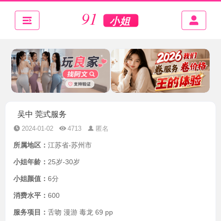
吴中 莞式服务
2024-01-02
4713
匿名
所属地区：
江苏省-苏州市
小姐年龄：
25岁-30岁
小姐颜值：
6分
消费水平：
600
服务项目：
舌吻 漫游 毒龙 69 pp