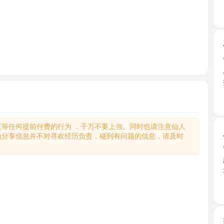
石湖性感
2026-0
小雨姐姐
把玩老 ...
江苏省
何提前付费的行为 ，千万不要上当。同时也请注意仙人
肥臀媚娘
享信息并不对寻欢经历负责，碰到有问题的信息，请及时
2026-0
出差51上
地方安 ...
江苏省
姑苏小软
2026-0
刚来苏州
面，刚开 ..