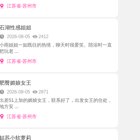
姐姐
8-05
2412
一如既往的热情，聊天时很爱笑。陪浴时一直
-苏州市
女王
8-05
2871
加的媚娘女王，联系好了，出发女王的住处，
-苏州市
萝莉
8-05
2595
出差朋友推荐的妹子，提前约好行程时间见
.