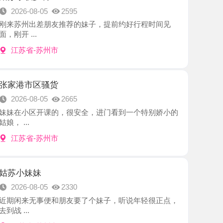
-苏州市
区骚货
8-05
2665
区开课的，很安全，进门看到一个特别娇小的
-苏州市
妹
8-05
2330
无事便和朋友要了个妹子，听说年轻很正点，
-苏州市
不点
8-05
2360