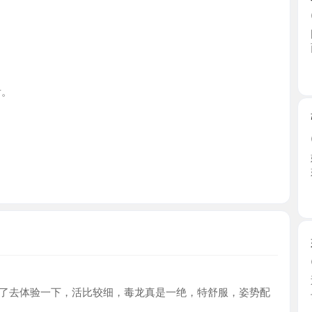
江苏省
张家港市
2026-0
妹妹在小
姑娘， ...
江苏省
姑苏小妹
2026-0
近期闲来
体验一下，活比较细，毒龙真是一绝，特舒服，姿势配
去到战 ...
江苏省
吴中区小
2026-0