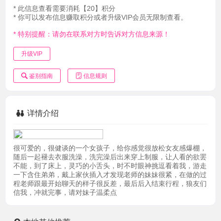
* 此信息查看需要消耗【20】积分
* 你可以发布信息赚取积分或者升级VIP会员无限制查看。
* 特别提醒：请勿在联系对方时告诉对方信息来源！
升级VIP
鉴别指南
信息规则
详情介绍
很可爱的，很健谈的一个女孩子，给你感觉很放松女友感爆棚，
随后一起褪去衣服洗澡，洗完澡后出来穿上制服，让人看的欲罢
不能，到了床上，灵巧的小舌头，时不时眼神挑逗看着我，游走
一下含住弟弟，戴上家伙插入才发现老师的妹妹很紧，在做的过
程老师跟最开始聊天的样子很反差，最后后入结束行程，狼友们
信我，冲就完事，请对妹子温柔点