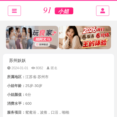
苏州妖妖
2024-01-01
8082
匿名
所属地区：
江苏省-苏州市
小姐年龄：
25岁-30岁
小姐颜值：
6分
消费水平：
600
服务项目：
鸳鸯浴，波推，口活，啪啪