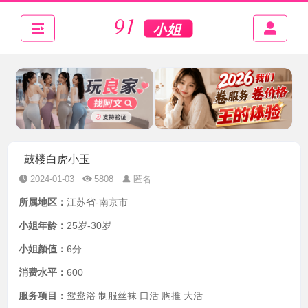
鼓楼白虎小玉
2024-01-03
5808
匿名
所属地区：
江苏省-南京市
小姐年龄：
25岁-30岁
小姐颜值：
6分
消费水平：
600
服务项目：
鸳鸯浴 制服丝袜 口活 胸推 大活