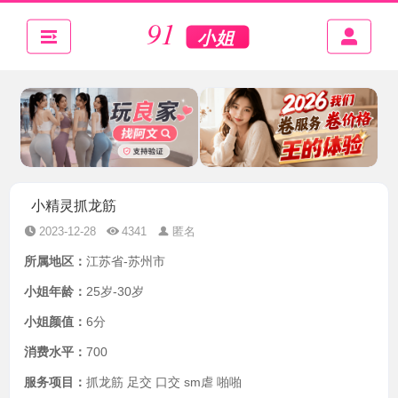
小精灵抓龙筋
2023-12-28
4341
匿名
所属地区：
江苏省-苏州市
小姐年龄：
25岁-30岁
小姐颜值：
6分
消费水平：
700
服务项目：
抓龙筋 足交 口交 sm虐 啪啪