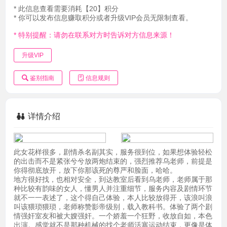
* 此信息查看需要消耗【20】积分
* 你可以发布信息赚取积分或者升级VIP会员无限制查看。
* 特别提醒：请勿在联系对方时告诉对方信息来源！
升级VIP
鉴别指南
信息规则
详情介绍
此女花样很多，剧情杀名副其实，服务很到位，如果想体验轻松
的出击而不是紧张兮兮放两炮结束的，强烈推荐乌老师，前提是
你得彻底放开，放下你那该死的尊严和脸面，哈哈。
地方很好找，也相对安全，到达教室后看到乌老师，老师属于那
种比较有韵味的女人，懂男人并注重细节，服务内容及剧情环节
就不一一表述了，这个得自己体验，本人比较放得开，该浪叫浪
叫该猥琐猥琐，老师称赞影帝级别，载入教科书。体验了两个剧
情强奸室友和被大嫂强奸。一个娇羞一个狂野，收放自如，本色
出演。感觉就不是那种机械的找个老师活塞运动结束，更像是体