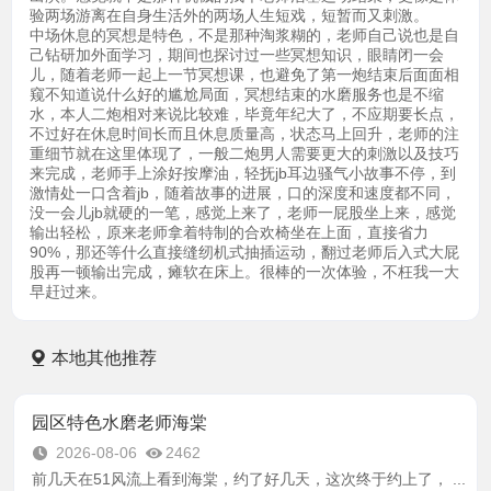
验两场游离在自身生活外的两场人生短戏，短暂而又刺激。
中场休息的冥想是特色，不是那种淘浆糊的，老师自己说也是自
己钻研加外面学习，期间也探讨过一些冥想知识，眼睛闭一会
儿，随着老师一起上一节冥想课，也避免了第一炮结束后面面相
窥不知道说什么好的尴尬局面，冥想结束的水磨服务也是不缩
水，本人二炮相对来说比较难，毕竟年纪大了，不应期要长点，
不过好在休息时间长而且休息质量高，状态马上回升，老师的注
重细节就在这里体现了，一般二炮男人需要更大的刺激以及技巧
来完成，老师手上涂好按摩油，轻抚jb耳边骚气小故事不停，到
激情处一口含着jb，随着故事的进展，口的深度和速度都不同，
没一会儿jb就硬的一笔，感觉上来了，老师一屁股坐上来，感觉
输出轻松，原来老师拿着特制的合欢椅坐在上面，直接省力
90%，那还等什么直接缝纫机式抽插运动，翻过老师后入式大屁
股再一顿输出完成，瘫软在床上。很棒的一次体验，不枉我一大
早赶过来。
本地其他推荐
园区特色水磨老师海棠
2026-08-06
2462
前几天在51风流上看到海棠，约了好几天，这次终于约上了， ...