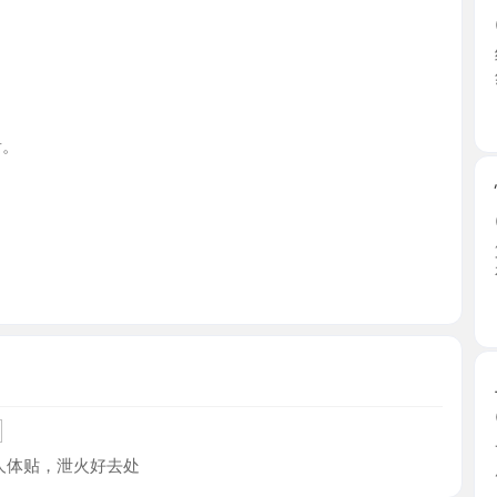
浙江省
性感黑丝
2026-0
第一眼感
有时间 ...
浙江省
上城翘臀
2026-0
一路指引
贴，泄火好去处
层，教 ...
浙江省
大胸细腰
2026-0