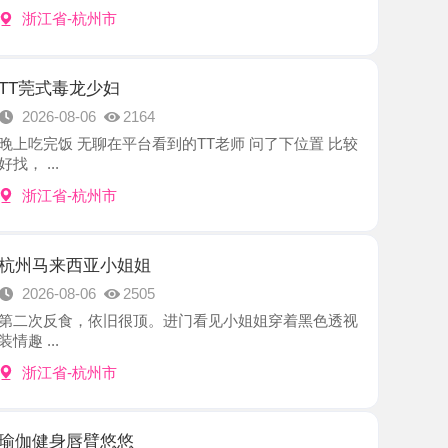
毒龙少妇
8-06
2164
 无聊在平台看到的TT老师 问了下位置 比较
-杭州市
西亚小姐姐
8-06
2505
食，依旧很顶。进门看见小姐姐穿着黑色透视
-杭州市
唇臂悠悠
8-06
2613
身的美女 进门和相片区别不大 身材是真好果