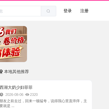
登录
注册
他推荐
少妇菲菲
8-06
2320
去过，回来一顿猛夸，说得我心里直痒痒，主
-杭州市