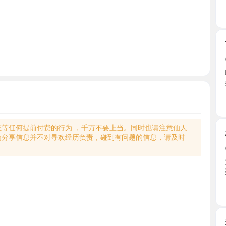
TT莞式
2026-0
晚上吃完饭
好找， ...
浙江省
何提前付费的行为 ，千万不要上当。同时也请注意仙人
杭州马来
享信息并不对寻欢经历负责，碰到有问题的信息，请及时
2026-0
第二次反
装情趣 ...
浙江省
瑜伽健身
2026-0
约了经常健
然是 ...