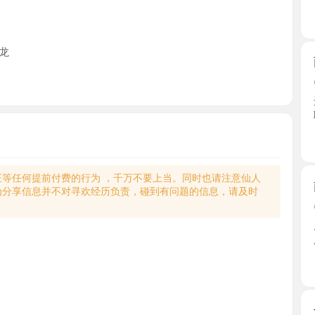
雨花珞琪
2026-0
进门看到妹
聊了几 ...
江苏省
何提前付费的行为 ，千万不要上当。同时也请注意仙人
南京中项
享信息并不对寻欢经历负责，碰到有问题的信息，请及时
2026-0
朋友极力
服，服 ...
江苏省
长发大肥
2026-0
很中意的
一节课 ...