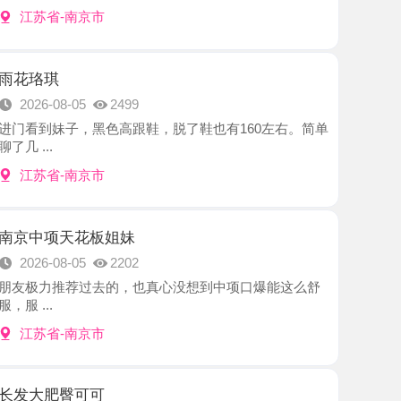
8-05
2499
子，黑色高跟鞋，脱了鞋也有160左右。简单
-南京市
天花板姐妹
8-05
2202
推荐过去的，也真心没想到中项口爆能这么舒
-南京市
臀可可
8-05
2980
一个长发妹妹，朋友推荐的，加了好友就约了