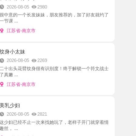
-南京市
妹
8-05
2269
花臂纹身很有识别度！终于解锁一个符文战士
-南京市
8-05
2821
经不止一次来找她玩了，老样子开门就穿着情
-南京市
爽记
8-05
2217