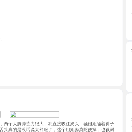
江苏省
纹身小太
2026-0
二十出头
了真嫩 ...
江苏省
美乳少妇
2026-0
这少妇已
个大胸诱惑力很大，我直接吸住奶头，骚姐姐隔着裤子
趣丝， ...
真的是没话说太舒服了，这个姐姐姿势随便摆，也很耐
江苏省
南京车野
2026-0