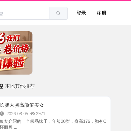
登录
注册
他推荐
高颜值美女
8-05
2971
一个极品妹子，年龄20岁，身高176，胸有C
-南京市