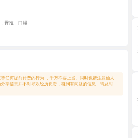
推，口爆
河北清纯
2026-0
小少妇长相
身皮肤 ...
天津市
何提前付费的行为 ，千万不要上当。同时也请注意仙人
大奶翘臀
享信息并不对寻欢经历负责，碰到有问题的信息，请及时
2026-0
最近无事
出炮机 ...
天津市
河北苗条
2026-0
提前约好
好门， ...