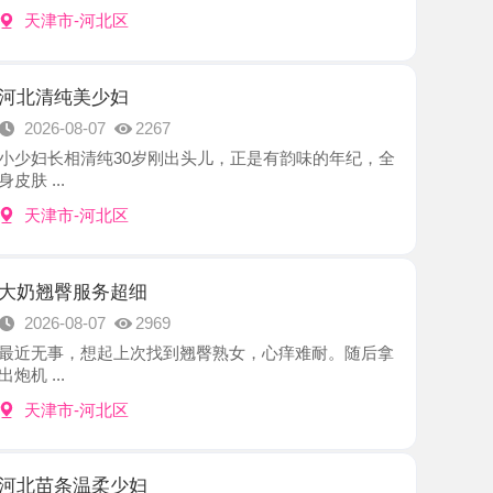
美少妇
8-07
2267
清纯30岁刚出头儿，正是有韵味的年纪，全
-河北区
服务超细
8-07
2969
，想起上次找到翘臀熟女，心痒难耐。随后拿
-河北区
温柔少妇
8-06
2477
时间，到了门口坐电梯上楼，小少妇提前给开