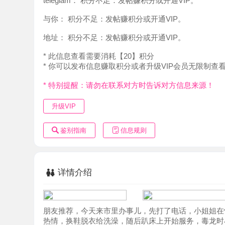
地址：
积分不足：发帖赚积分或开通VIP。
* 此信息查看需要消耗【20】积分
* 你可以发布信息赚取积分或者升级VIP会员无限制查看。
* 特别提醒：请勿在联系对方时告诉对方信息来源！
升级VIP
鉴别指南
信息规则
详情介绍
朋友推荐，今天来市里办事儿，先打了电话，小姐姐在忙，
热情，换鞋脱衣给洗澡，随后趴床上开始服务，毒龙时小姐
缓缓流下来那叫一个爽，随后躺着又是一通各种抚摸舔吻，最
个爽歪歪。口活没齿感，跟爱爱一样，交货交钱走人。一次