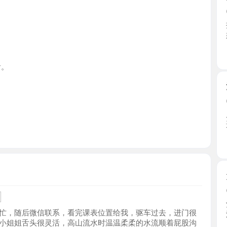
天津市
河北区大
2026-0
朋友推荐
遥控上 ...
天津市
大奶熟女
2026-0
酒足饭饱
随后微信联系，看完课表位置给我，驱车过去，进门很
泄火。 ...
姐舌头很灵活，高山流水时温温柔柔的水流顺着屁股沟
天津市
后舔着蛋蛋到阴茎一口包裹我二弟，一个69式那叫一
很棒的体验。
可爱性感
2026-0