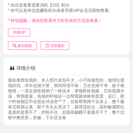
* 此信息查看需要消耗【20】积分
* 你可以发布信息赚取积分或者升级VIP会员无限制查看。
* 特别提醒：请勿在联系对方时告诉对方信息来源！
升级VIP
鉴别指南
信息规则
详情介绍
朋友推荐给我的，本人照片差别不大，小巧玲珑型的，地理位置
很好找，停车也很方便，房间环境不错，卫生也很干净，妹子很
热情，一进去就给我倒了一杯温水，拿拖鞋给我换，又给我调水
温，帮我搓澡，洗澡的时候还一边帮我舔米眯和蛋蛋，还口，那
个时候都忍不住想在冲凉房艹了，后面帮我摖干去床上，整个服
务过程很认真，那个舌头太灵活了，舔背还好点，舔到敏感部位
是真的是受不了，控制不住，后面就戴帽子直接开干了，整个过
程中爽歪歪，舒服，下次还去食