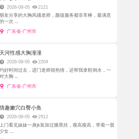
-广州市
大胸潼潼
8-05
2204
过去，进门老师很热情，还帮我拿鞋倒水，一
-广州市
白臀小鱼
8-05
2912
妹一身jk装加过膝黑丝，瘦高瘦高，带着一股
-广州市
长腿林夕
8-05
2929