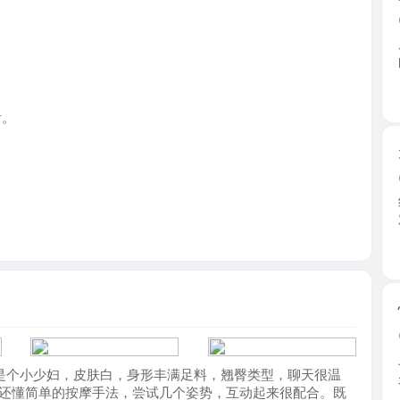
广东省
天河性感
2026-0
约好时间
对大胸 ...
广东省
情趣嫩穴
2026-0
上门看见妹
小少妇，皮肤白，身形丰满足料，翘臀类型，聊天很温
少女 ...
简单的按摩手法，尝试几个姿势，互动起来很配合。既
广东省
越秀白皙
2026-0