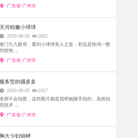
小球球
8-05
2601
眼帘，看到小球球美人之姿，初见是惊鸿一瞥
-广州市
骚多多
8-05
2417
拍图，这些图片都是我帮她随手拍的，虽然拍
-广州市
锦鲤
8-05
2121
的大胸风骚老师，颜值服务都非常棒，最满意