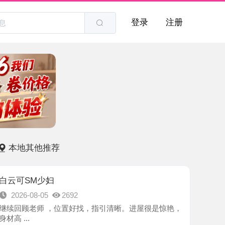
登录
注册
他推荐
M少妇
8-05
2692
师 ，位置好找，指引清晰。进屋很是惊艳，
-广州市