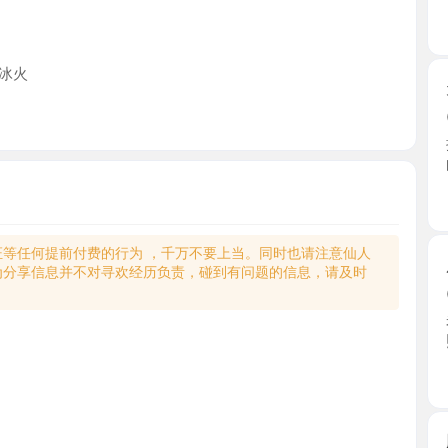
天河粉嫩
2026-0
推门引入
的惊艳 ...
广东省
何提前付费的行为 ，千万不要上当。同时也请注意仙人
服务型的
享信息并不对寻欢经历负责，碰到有问题的信息，请及时
2026-0
老师不会
照技术 ...
广东省
胸大少妇
2026-0
朋友分享
的一次 ...