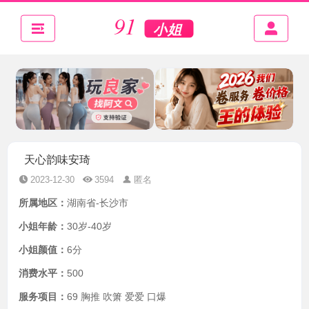
天心韵味安琦
2023-12-30
3594
匿名
所属地区：
湖南省-长沙市
小姐年龄：
30岁-40岁
小姐颜值：
6分
消费水平：
500
服务项目：
69 胸推 吹箫 爱爱 口爆