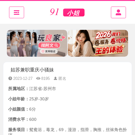
姑苏兼职重庆小骚妹
2023-12-27
8195
匿名
所属地区：
江苏省-苏州市
小姐年龄：
25岁-30岁
小姐颜值：
6分
消费水平：
600
服务项目：
鸳鸯浴，毒龙，69，漫游，指滑，胸推，丝袜角色扮
演