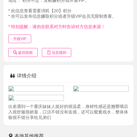
地址：
积分不足：发帖赚积分或开通VIP。
* 此信息查看需要消耗【20】积分
* 你可以发布信息赚取积分或者升级VIP会员无限制查看。
* 特别提醒：请勿在联系对方时告诉对方信息来源！
升级VIP
鉴别指南
信息规则
详情介绍
出差遇到一个重庆妹妹人挺好的很温柔，身材性感还是翘臀哦后
入很舒服很娇羞，口活不错没有齿感，还可以鸳鸯戏水，整体体
验很不错分享给兄弟们
本地其他推荐