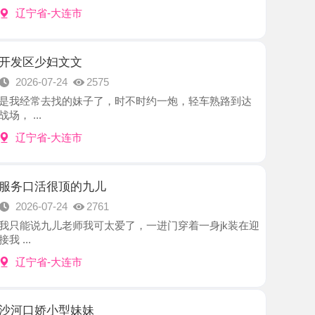
妇文文
7-24
2575
去找的妹子了，时不时约一炮，轻车熟路到达
-大连市
很顶的九儿
7-24
2761
儿老师我可太爱了，一进门穿着一身jk装在迎
-大连市
小型妹妹
7-24
2211
，朋友介绍的妹妹，看照片很是喜欢，提前约