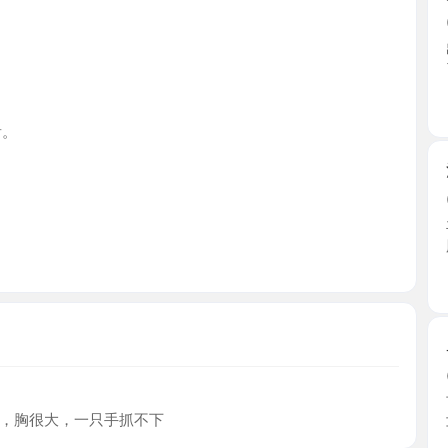
辽宁省
沙河口情
2026-0
丰满肥臀
肤很白 ...
辽宁省
马栏广场
2026-0
可爱的小
很大，一只手抓不下
车最方 ...
辽宁省
大连骚蕊
2026-0