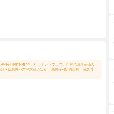
开发区少
2026-0
是我经常
战场， ...
辽宁省
何提前付费的行为 ，千万不要上当。同时也请注意仙人
服务口活
享信息并不对寻欢经历负责，碰到有问题的信息，请及时
2026-0
我只能说九
接我 ...
辽宁省
沙河口娇
2026-0
出差大连
了时间 ...