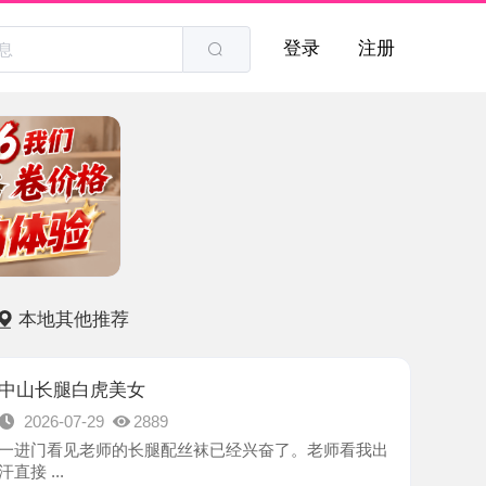
登录
注册
他推荐
白虎美女
7-29
2889
见老师的长腿配丝袜已经兴奋了。老师看我出
-大连市