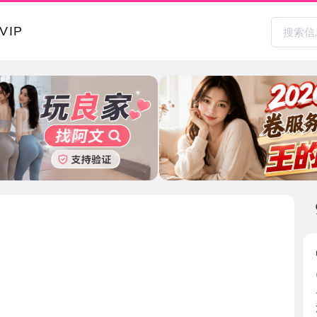
本地其
中山长腿
2026-0
一进门看
汗直接 ...
辽宁省