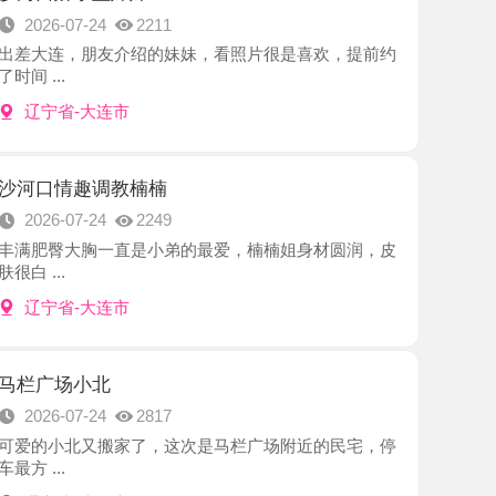
-大连市
趣调教楠楠
7-24
2249
大胸一直是小弟的最爱，楠楠姐身材圆润，皮
-大连市
小北
7-24
2817
北又搬家了，这次是马栏广场附近的民宅，停
-大连市
宝
7-24
2716