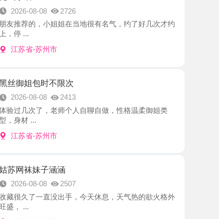
-苏州市
包时不限次
8-08
2413
次了，老师个人自聊自做，性格温柔御姐类
.
-苏州市
妹子涵涵
8-08
2507
了一直没出手，今天休息，天气热的欲火格外
-苏州市
悠悠
8-07
2152