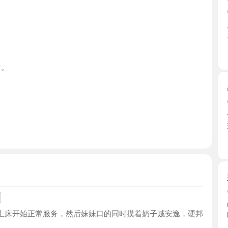
江苏省
黑丝御姐
2026-0
体验过几
型，身材 ..
江苏省
姑苏网袜
2026-0
收藏很久
床开始正常服务，然后妹妹口的同时摸着奶子贼安逸，硬邦
旺盛， ...
江苏省
姑苏女神
2026-0