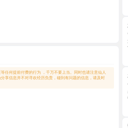
六刷园区
2026-0
第六次来
便。进 ...
江苏省
何提前付费的行为 ，千万不要上当。同时也请注意仙人
木渎双飞
享信息并不对寻欢经历负责，碰到有问题的信息，请及时
2026-0
老师频道看
楼下附 ...
江苏省
莞式水磨
2026-0
朋友推荐
上，停 ...