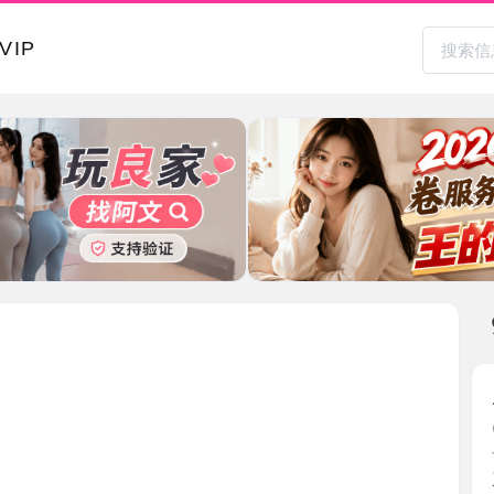
本地其
风骚御姐
2026-0
前面去体
系，风骚 ..
江苏省