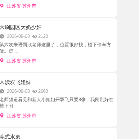
大奶少妇
8-08
2129
语雨欣老师这里了，位置很好找，楼下停车方
-苏州市
姐妹
8-08
2669
见和新人小姐姐开双飞只要8张，我刚刚好在
-苏州市
8-08
2726
的，小姐姐在当地很有名气，约了好几次才约