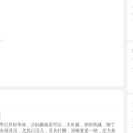
江苏省
纹身小太
2026-0
二十出头
了真嫩 ...
江苏省
美乳少妇
2026-0
这少妇已
开好等候，少妇颜值还可以，大长腿，穿的风骚，聊了
趣丝， ...
灵活，尤其口活儿，舌头打圈，深喉更是一绝，定力差
江苏省
，戴上套套，少妇说你后入吧，比较紧，确实紧，而且
程躺着就行，总体来说性价比可以，还会再刷
南京车野
2026-0