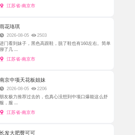
8-05
2503
子，黑色高跟鞋，脱了鞋也有160左右。简单
-南京市
天花板姐妹
8-05
2206
推荐过去的，也真心没想到中项口爆能这么舒
-南京市
臀可可
8-05
2980
一个长发妹妹，朋友推荐的，加了好友就约了