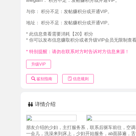
地址：
积分不足：发帖赚积分或开通VIP。
* 此信息查看需要消耗【20】积分
* 你可以发布信息赚取积分或者升级VIP会员无限制查看。
* 特别提醒：请勿在联系对方时告诉对方信息来源！
升级VIP
鉴别指南
信息规则
详情介绍
朋友介绍的少妇，主打服务系，联系后驱车前往，空调早已
一会儿，洗澡来到床上，少妇开始服务，ab面舔遍，舌头很
的估计能被秒，毒龙做的也不做，该有的服务基本都能配合
臀浪一波接一波，视觉感拉满，然后女上，活儿也不错，全