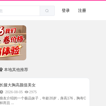
登录
注册
他推荐
高颜值美女
8-05
2975
一个极品妹子，年龄20岁，身高176，胸有C
-南京市