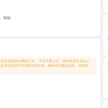
啪
雨花珞琪
2026-0
进门看到妹
聊了几 ...
江苏省
何提前付费的行为 ，千万不要上当。同时也请注意仙人
南京中项
享信息并不对寻欢经历负责，碰到有问题的信息，请及时
2026-0
朋友极力
服，服 ...
江苏省
长发大肥
2026-0
很中意的
一节课 ...