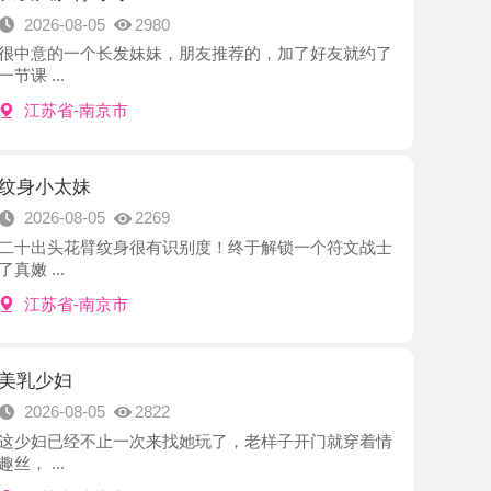
-南京市
妹
8-05
2269
花臂纹身很有识别度！终于解锁一个符文战士
-南京市
8-05
2822
经不止一次来找她玩了，老样子开门就穿着情
-南京市
爽记
8-05
2217